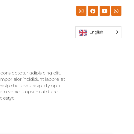
English
ons ectetur adipis cing elit,
mpor alor incididunt labore et
olp shulp sed adip lrty opti
llam vehicula ipsum atdi arcu
 estyt.