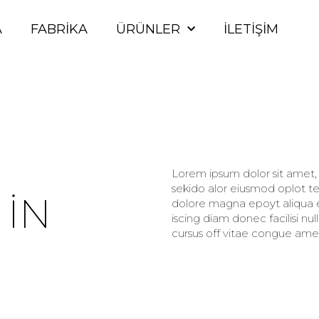
A
FABRIKA
ÜRÜNLER
İLETIŞIM
Lorem ipsum dolor sit amet, c
sekido alor eiusmod oplot te
 IN
dolore magna epoyt aliqua er
iscing diam donec facilisi nu
cursus off vitae congue amet