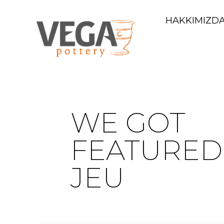
HAKKIMIZD
WE GOT
FEATURED
JEU