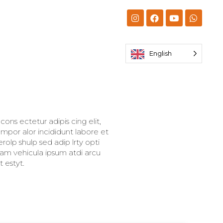
English
ons ectetur adipis cing elit,
mpor alor incididunt labore et
olp shulp sed adip lrty opti
llam vehicula ipsum atdi arcu
 estyt.