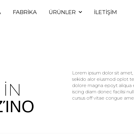
A
FABRIKA
ÜRÜNLER
İLETIŞIM
Lorem ipsum dolor sit amet, c
sekido alor eiusmod oplot te
 IN
dolore magna epoyt aliqua er
iscing diam donec facilisi nu
cursus off vitae congue amet
ΖΊΝΟ