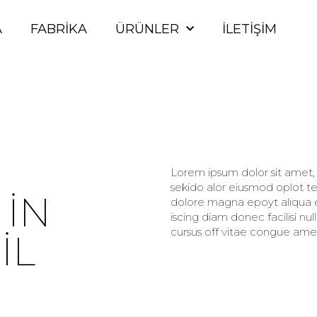
A
FABRIKA
ÜRÜNLER
İLETIŞIM
Lorem ipsum dolor sit amet, c
sekido alor eiusmod oplot te
 IN
dolore magna epoyt aliqua er
iscing diam donec facilisi nu
cursus off vitae congue amet
IL