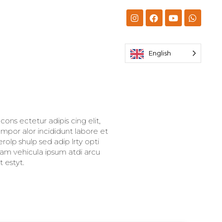
English
ons ectetur adipis cing elit,
mpor alor incididunt labore et
olp shulp sed adip lrty opti
llam vehicula ipsum atdi arcu
 estyt.